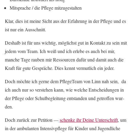
Mit­sprache / die Pflege mitzugestal­ten
Klar, dies ist meine Sicht aus der Erfahrung in der Pflege und es
ist nur ein Auss­chnitt.
Deshalb ist für uns wichtig, möglichst gut in Kon­takt zu sein mit
jedem vom Team. Ich weiß und ich erlebe es auch bei mir,
manche Tage rauben mir Ressourcen dafür und damit auch die
Kraft für gute Gespräche. Dies ken­nt ver­mut­lich ein jed­er.
Doch möchte ich gerne dem PflegeTeam von Linn nah sein, da
ich auch nur so ver­ste­hen kann, wie welche Entschei­dun­gen in
der Pflege oder Schul­be­gleitung ent­standen und getrof­fen wur­
den.
Doch zurück zur Peti­tion —
schenke ihr Deine Unter­schrift
, um
in der ambu­lanten Inten­sivpflege für Kinder und Jugendliche