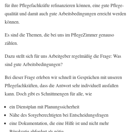
für ihre Pflege­fachkräfte refi­nanzieren kön­nen, eine gute Pflege­
qual­ität und damit auch gute Arbeits­be­din­gun­gen erre­icht wer­den
kön­nen.
Es sind die The­men, die bei uns im PflegeZ­im­mer genau­so
zählen.
Dazu stellt sich für uns Arbeit­ge­ber regelmäßig die Frage: Was
sind gute Arbeits­be­din­gun­gen?
Bei dieser Frage erleben wir schnell in Gesprächen mit unseren
Pflege­fachkräften, dass die Antwort sehr indi­vidu­ell aus­fall­en
kann. Doch gibt es Schnittmen­gen für alle, wie
ein Dien­st­plan mit Pla­nungssicher­heit
Nähe des Sorge­berechtigten bei Entschei­dungs­fra­gen
eine Doku­men­ta­tion, die eine Hil­fe ist und nicht mehr
Bürokratie abfordert als nötig