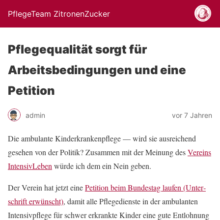
PflegeTeam ZitronenZucker
Pflegequalität sorgt für
Arbeitsbedingungen und eine
Petition
admin
vor 7 Jahren
Die ambu­lante Kinderkrankenpflege — wird sie aus­re­ichend
gese­hen von der Poli­tik? Zusam­men mit der Mei­n­ung des
Vere­ins
Inten­sivLeben
würde ich dem ein Nein geben.
Der Vere­in hat jet­zt eine
Peti­tion beim Bun­destag laufen (Unter­
schrift erwün­scht)
, damit alle Pflege­di­en­ste in der ambu­lanten
Inten­sivpflege für schw­er erkrank­te Kinder eine gute Ent­loh­nung